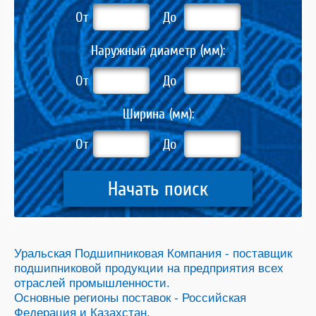
От
До
Наружный диаметр (мм):
От
До
Ширина (мм):
От
До
Начать поиск
Уральская Подшипниковая Компания - поставщик
подшипниковой продукции на предприятия всех
отраслей промышленности.
Основные регионы поставок - Российская
Федерация и Казахстан.