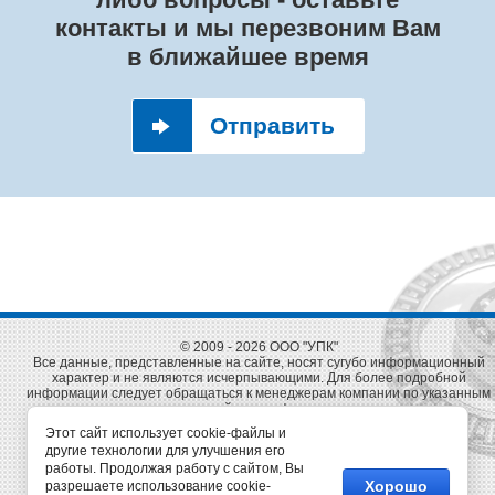
контакты и мы перезвоним Вам
в ближайшее время
Отправить
© 2009 - 2026 ООО "УПК"
Все данные, представленные на сайте, носят сугубо информационный
характер и не являются исчерпывающими. Для более подробной
информации следует обращаться к менеджерам компании по указанным
на сайте телефонам.
Этот сайт использует cookie-файлы и
Телефон
E-mail
другие технологии для улучшения его
+7 (343) 380-60-64
inform@upk1.ru
работы. Продолжая работу с сайтом, Вы
Хорошо
разрешаете использование cookie-