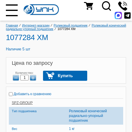
Главная
⁄
Интернет-магазин
⁄
Роликовый подшипник
⁄
Роликовый конический
радиально-упорный подшипник
⁄
1077284 ХМ
1077284 ХМ
Наличие 5 шт
Цена по запросу
Количество:
Купить
−
+
Добавить к сравнению
SPZ-GROUP
Роликовый конический
Тип подшипника
радиально-упорный
подшипник
1 кг
Вес