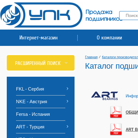
Интернет-магазин
О компании
Главная
⁄
Каталоги производите
РАСШИРЕННЫЙ ПОИСК
Каталог подш
FKL - Сербия
Инфор
NKE - Австрия
ОБЩИЙ
Fersa - Испания
ART - Турция
ART B