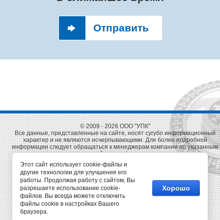
Отправить
© 2009 - 2026 ООО "УПК"
Все данные, представленные на сайте, носят сугубо информационный
характер и не являются исчерпывающими. Для более подробной
информации следует обращаться к менеджерам компании по указанным
на сайте телефонам.
Этот сайт использует cookie-файлы и
Телефон
E-mail
другие технологии для улучшения его
+7 (343) 380-60-64
inform@upk1.ru
работы. Продолжая работу с сайтом, Вы
Хорошо
разрешаете использование cookie-
Время работы
файлов. Вы всегда можете отключить
Заказать звонок
файлы cookie в настройках Вашего
пн-чт с 8:00 до 16:45
браузера.
пт с 8:00 до 16:00