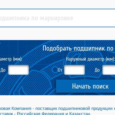
Подобрать подшипник по
аметр (мм):
Наружный диаметр (мм):
До
От
До
Начать поиск
овая Компания - поставщик подшипниковой продукции 
ставок - Российская Федерация и Казахстан.