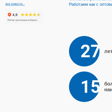
Работаем как с опто
все новости...
27
ле
15
бо
на